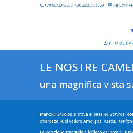
+30 6972343656, +30 22850 51569
INFO@MAR
Le nost
LE NOSTRE CAME
una magnifica vista su
Markouli Studios si trova al paesino Stavros, co
chiarezza puoi vedere Amorgos, Keros, Koufoniss
La posizione tranquilla e idilliaca dei nostri Stu