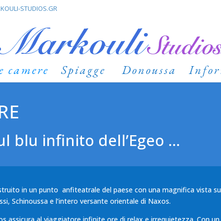
KOULI-STUDIOS.GR
re camere
Spiagge
Donoussa
Info
RE
l blu infinito dell’Egeo …
struito in un punto anfiteatrale del paese con una magnifica vista s
i, Schinoussa e l’intero versante orientale di Naxos.
dios assicura al viaggiatore infinite ore di relax e irrequietezza. Con 