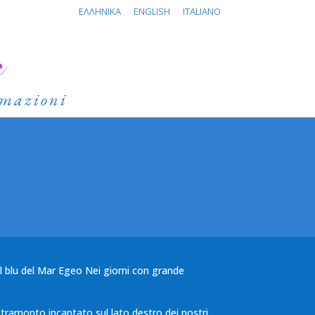
ΕΛΛΗΝΙΚΆ
ENGLISH
ITALIANO
rmazioni
ul blu del Mar Egeo Nei giorni con grande
un tramonto incantato sul lato destro dei nostri